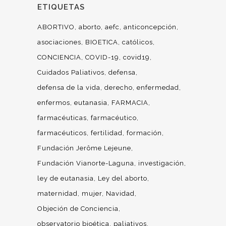
ETIQUETAS
ABORTIVO
aborto
aefc
anticoncepción
asociaciones
BIOETICA
católicos
CONCIENCIA
COVID-19
covid19
Cuidados Paliativos
defensa
defensa de la vida
derecho
enfermedad
enfermos
eutanasia
FARMACIA
farmacéuticas
farmacéutico
farmacéuticos
fertilidad
formación
Fundación Jerôme Lejeune
Fundación Vianorte-Laguna
investigación
ley de eutanasia
Ley del aborto
maternidad
mujer
Navidad
Objeción de Conciencia
observatorio bioética
paliativos