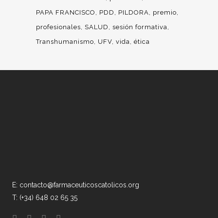
PAPA FRANCISCO
PDD
PILDORA
premio
profesionales
SALUD
sesión formativa
Transhumanismo
UFV
vida
ética
E: contacto@farmaceuticoscatolicos.org
T: (+34) 648 02 65 35