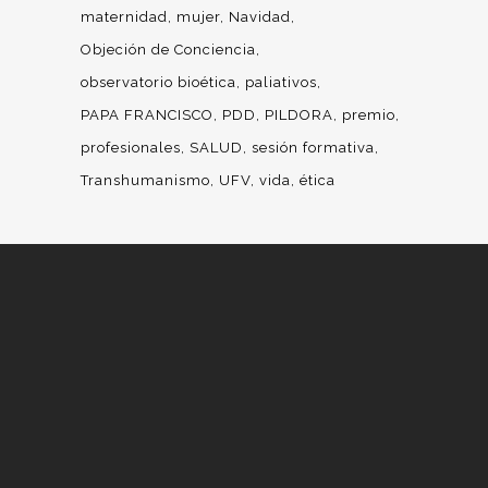
maternidad
mujer
Navidad
Objeción de Conciencia
observatorio bioética
paliativos
PAPA FRANCISCO
PDD
PILDORA
premio
profesionales
SALUD
sesión formativa
Transhumanismo
UFV
vida
ética