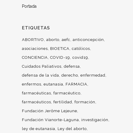
Portada
ETIQUETAS
ABORTIVO
aborto
aefc
anticoncepción
asociaciones
BIOETICA
católicos
CONCIENCIA
COVID-19
covid19
Cuidados Paliativos
defensa
defensa de la vida
derecho
enfermedad
enfermos
eutanasia
FARMACIA
farmacéuticas
farmacéutico
farmacéuticos
fertilidad
formación
Fundación Jerôme Lejeune
Fundación Vianorte-Laguna
investigación
ley de eutanasia
Ley del aborto