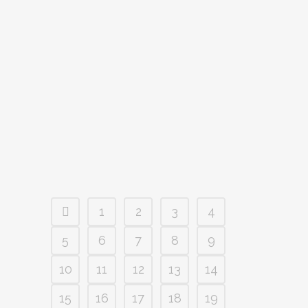
RETIRO DE ADVIENTO
Hemos organizado un Retiro Espiritual,
para preparar la Navidad, predicado por
nuestro capellán, D. Juan Carlos García
de Vicente. Tendrá lugar en el...
1
2
3
4
5
6
7
8
9
10
11
12
13
14
15
16
17
18
19