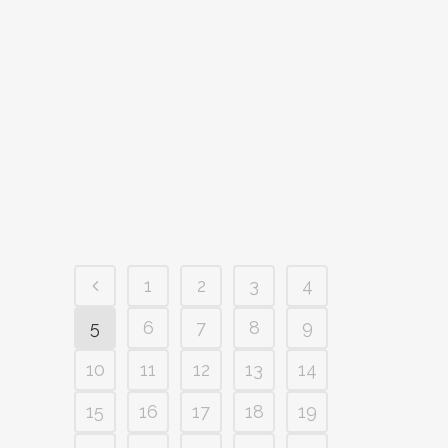
OPORTUNIDAD, PERO CON
RIESGO DE ESCLAVITUD
Fuente: vaticannews.va Nota sobre la
relación entre Inteligencia Artificial e
Inteligencia Humana publicada por los
Dicasterios para la Doctrina de la Fe y
para...
1
2
3
4
5
6
7
8
9
10
11
12
13
14
15
16
17
18
19