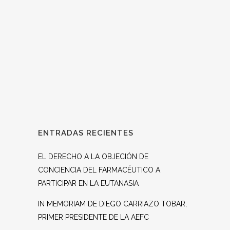
adipiscing elit. Nam cursus. Morbi ut mi.
Nullam enim leo, egestas id, condimentum
at, laoreet mattis, massa....
ENTRADAS RECIENTES
EL DERECHO A LA OBJECIÓN DE
CONCIENCIA DEL FARMACÉUTICO A
PARTICIPAR EN LA EUTANASIA
IN MEMORIAM DE DIEGO CARRIAZO TOBAR,
PRIMER PRESIDENTE DE LA AEFC