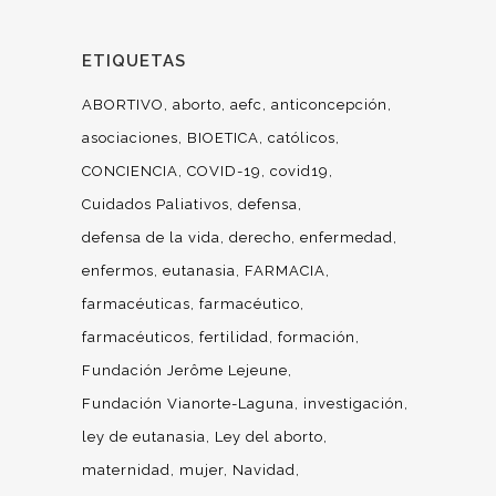
ETIQUETAS
ABORTIVO
aborto
aefc
anticoncepción
asociaciones
BIOETICA
católicos
CONCIENCIA
COVID-19
covid19
Cuidados Paliativos
defensa
defensa de la vida
derecho
enfermedad
enfermos
eutanasia
FARMACIA
farmacéuticas
farmacéutico
farmacéuticos
fertilidad
formación
Fundación Jerôme Lejeune
Fundación Vianorte-Laguna
investigación
ley de eutanasia
Ley del aborto
maternidad
mujer
Navidad