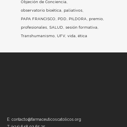
Objeción de Conciencia
observatorio bioética
paliativos
PAPA FRANCISCO
PDD
PILDORA
premio
profesionales
SALUD
sesión formativa
Transhumanismo
UFV
vida
ética
E: contacto@farmaceuticoscatolicos.org
T: (+34) 648 02 65 35