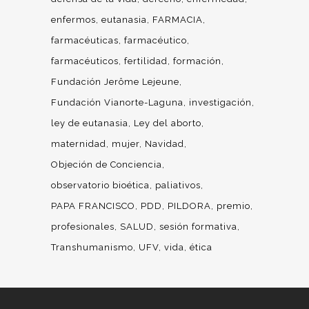
enfermos
eutanasia
FARMACIA
farmacéuticas
farmacéutico
farmacéuticos
fertilidad
formación
Fundación Jerôme Lejeune
Fundación Vianorte-Laguna
investigación
ley de eutanasia
Ley del aborto
maternidad
mujer
Navidad
Objeción de Conciencia
observatorio bioética
paliativos
PAPA FRANCISCO
PDD
PILDORA
premio
profesionales
SALUD
sesión formativa
Transhumanismo
UFV
vida
ética