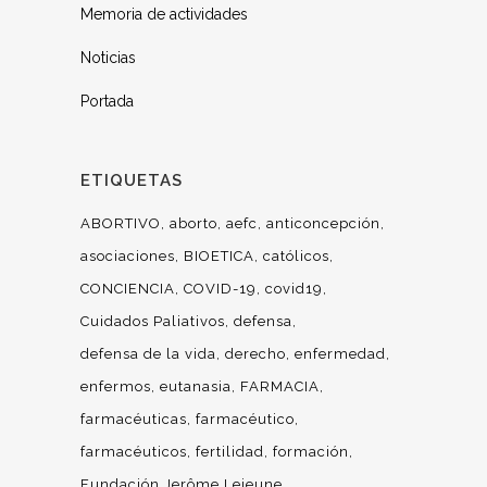
Memoria de actividades
Noticias
Portada
ETIQUETAS
ABORTIVO
aborto
aefc
anticoncepción
asociaciones
BIOETICA
católicos
CONCIENCIA
COVID-19
covid19
Cuidados Paliativos
defensa
defensa de la vida
derecho
enfermedad
enfermos
eutanasia
FARMACIA
farmacéuticas
farmacéutico
farmacéuticos
fertilidad
formación
Fundación Jerôme Lejeune