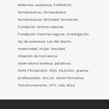
enfermos
eutanasia
FARMACIA
farmacéuticas
farmacéutico
farmacéuticos
fertilidad
formación
Fundación Jerôme Lejeune
Fundación Vianorte-Laguna
investigación
ley de eutanasia
Ley del aborto
maternidad
mujer
Navidad
Objeción de Conciencia
observatorio bioética
paliativos
PAPA FRANCISCO
PDD
PILDORA
premio
profesionales
SALUD
sesión formativa
Transhumanismo
UFV
vida
ética