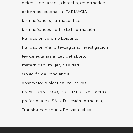
defensa de la vida
derecho
enfermedad
enfermos
eutanasia
FARMACIA
farmacéuticas
farmacéutico
farmacéuticos
fertilidad
formación
Fundación Jerôme Lejeune
Fundación Vianorte-Laguna
investigación
ley de eutanasia
Ley del aborto
maternidad
mujer
Navidad
Objeción de Conciencia
observatorio bioética
paliativos
PAPA FRANCISCO
PDD
PILDORA
premio
profesionales
SALUD
sesión formativa
Transhumanismo
UFV
vida
ética