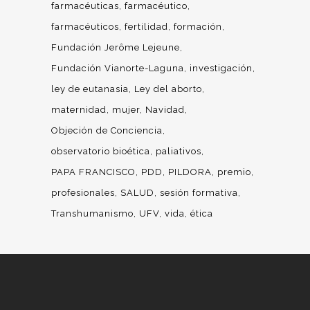
farmacéuticas
farmacéutico
farmacéuticos
fertilidad
formación
Fundación Jerôme Lejeune
Fundación Vianorte-Laguna
investigación
ley de eutanasia
Ley del aborto
maternidad
mujer
Navidad
Objeción de Conciencia
observatorio bioética
paliativos
PAPA FRANCISCO
PDD
PILDORA
premio
profesionales
SALUD
sesión formativa
Transhumanismo
UFV
vida
ética