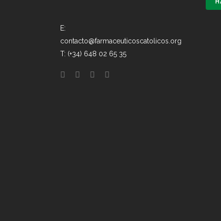
H
E:
contacto@farmaceuticoscatolicos.org
T: (+34) 648 02 65 35