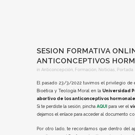
SESION FORMATIVA ONLIN
ANTICONCEPTIVOS HOR
in
Anticoncepción
,
Formación
,
Noticias
,
Portada
El pasado 23/3/2022 tuvimos el privilegio de 
Bioética y Teología Moral en la
Universidad Po
abortivo de los anticonceptivos hormonale
Si te perdiste la sesión, pincha
AQUI
para ver el
v
dejamos el enlace para acceder al documento
co
Por otro lado, te recordamos que dentro del 