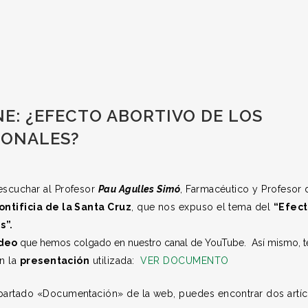
E: ¿EFECTO ABORTIVO DE LOS
MONALES?
escuchar al Profesor
Pau Agulles Simó
, Farmacéutico y Profesor 
ntificia de la Santa Cruz
, que nos expuso el tema del
“Efec
s”.
ídeo
que hemos colgado en nuestro canal de YouTube. Así mismo, t
n la
presentación
utilizada:
VER DOCUMENTO
apartado «Documentación» de la web, puedes encontrar dos artí