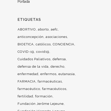
Portada
ETIQUETAS
ABORTIVO
aborto
aefc
anticoncepción
asociaciones
BIOETICA
católicos
CONCIENCIA
COVID-19
covid19
Cuidados Paliativos
defensa
defensa de la vida
derecho
enfermedad
enfermos
eutanasia
FARMACIA
farmacéuticas
farmacéutico
farmacéuticos
fertilidad
formación
Fundación Jerôme Lejeune