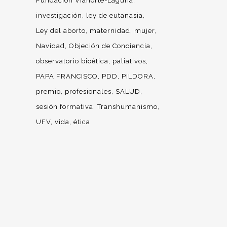
Fundación Vianorte-Laguna
investigación
ley de eutanasia
Ley del aborto
maternidad
mujer
Navidad
Objeción de Conciencia
observatorio bioética
paliativos
PAPA FRANCISCO
PDD
PILDORA
premio
profesionales
SALUD
sesión formativa
Transhumanismo
UFV
vida
ética