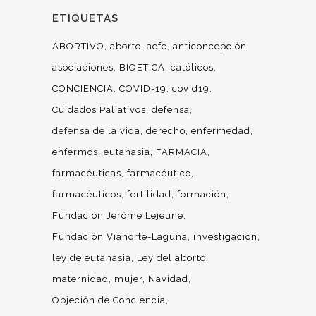
ETIQUETAS
ABORTIVO
aborto
aefc
anticoncepción
asociaciones
BIOETICA
católicos
CONCIENCIA
COVID-19
covid19
Cuidados Paliativos
defensa
defensa de la vida
derecho
enfermedad
enfermos
eutanasia
FARMACIA
farmacéuticas
farmacéutico
farmacéuticos
fertilidad
formación
Fundación Jerôme Lejeune
Fundación Vianorte-Laguna
investigación
ley de eutanasia
Ley del aborto
maternidad
mujer
Navidad
Objeción de Conciencia