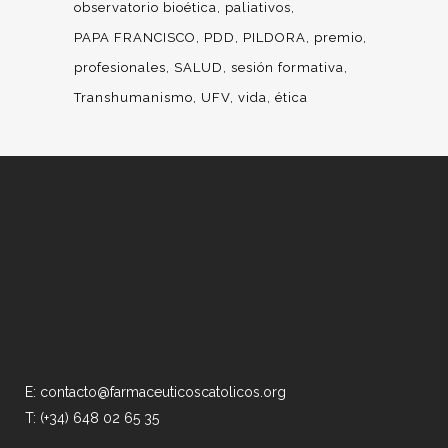
observatorio bioética
paliativos
PAPA FRANCISCO
PDD
PILDORA
premio
profesionales
SALUD
sesión formativa
Transhumanismo
UFV
vida
ética
E: contacto@farmaceuticoscatolicos.org
T: (+34) 648 02 65 35