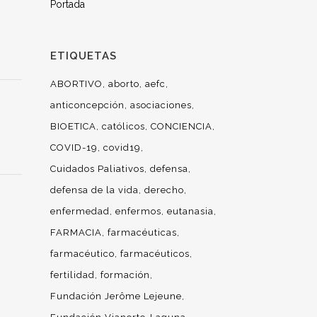
Portada
ETIQUETAS
ABORTIVO
aborto
aefc
anticoncepción
asociaciones
BIOETICA
católicos
CONCIENCIA
COVID-19
covid19
Cuidados Paliativos
defensa
defensa de la vida
derecho
enfermedad
enfermos
eutanasia
FARMACIA
farmacéuticas
farmacéutico
farmacéuticos
fertilidad
formación
Fundación Jerôme Lejeune