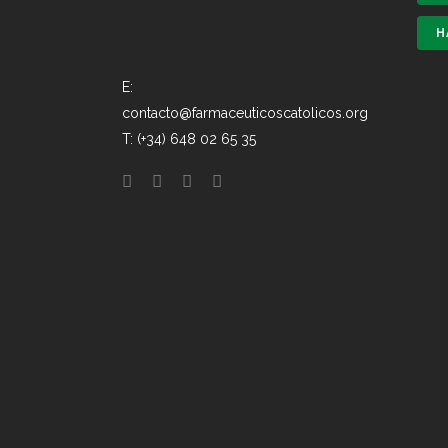
H
E:
contacto@farmaceuticoscatolicos.org
T: (+34) 648 02 65 35