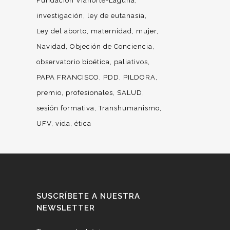
Fundación Vianorte-Laguna
investigación
ley de eutanasia
Ley del aborto
maternidad
mujer
Navidad
Objeción de Conciencia
observatorio bioética
paliativos
PAPA FRANCISCO
PDD
PILDORA
premio
profesionales
SALUD
sesión formativa
Transhumanismo
UFV
vida
ética
SUSCRÍBETE A NUESTRA
NEWSLETTER