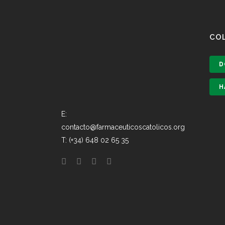
CO
D
H
E:
contacto@farmaceuticoscatolicos.org
T: (+34) 648 02 65 35