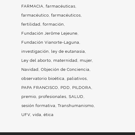
FARMACIA
farmacéuticas
farmacéutico
farmacéuticos
fertilidad
formación
Fundación Jerôme Lejeune
Fundación Vianorte-Laguna
investigación
ley de eutanasia
Ley del aborto
maternidad
mujer
Navidad
Objeción de Conciencia
observatorio bioética
paliativos
PAPA FRANCISCO
PDD
PILDORA
premio
profesionales
SALUD
sesión formativa
Transhumanismo
UFV
vida
ética