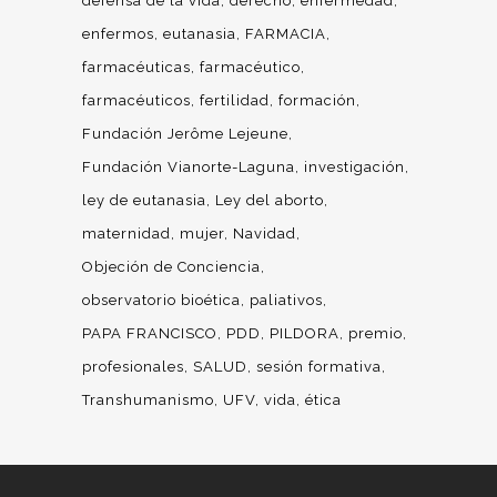
defensa de la vida
derecho
enfermedad
enfermos
eutanasia
FARMACIA
farmacéuticas
farmacéutico
farmacéuticos
fertilidad
formación
Fundación Jerôme Lejeune
Fundación Vianorte-Laguna
investigación
ley de eutanasia
Ley del aborto
maternidad
mujer
Navidad
Objeción de Conciencia
observatorio bioética
paliativos
PAPA FRANCISCO
PDD
PILDORA
premio
profesionales
SALUD
sesión formativa
Transhumanismo
UFV
vida
ética