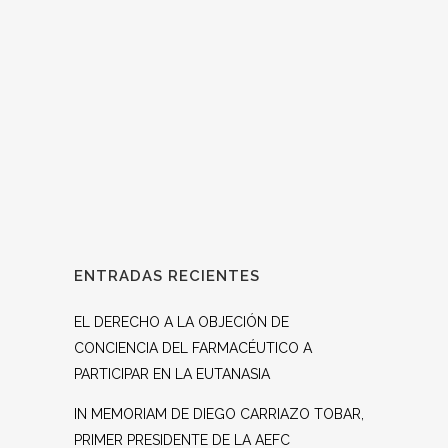
Farmacéuticos Católicos (AEFC), al que fue
invitado ANDOC, junto con otras
instituciones. En nombre de nuestra
asociación acudió nuestra...
ENTRADAS RECIENTES
EL DERECHO A LA OBJECIÓN DE
CONCIENCIA DEL FARMACÉUTICO A
PARTICIPAR EN LA EUTANASIA
IN MEMORIAM DE DIEGO CARRIAZO TOBAR,
PRIMER PRESIDENTE DE LA AEFC