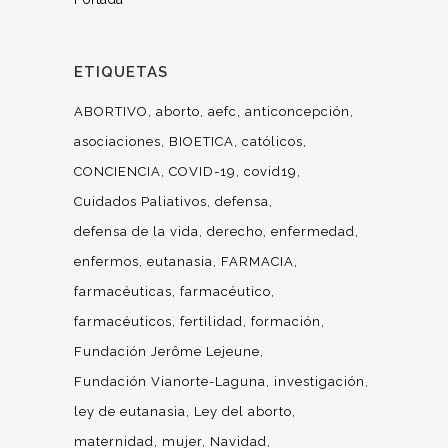
ETIQUETAS
ABORTIVO
aborto
aefc
anticoncepción
asociaciones
BIOETICA
católicos
CONCIENCIA
COVID-19
covid19
Cuidados Paliativos
defensa
defensa de la vida
derecho
enfermedad
enfermos
eutanasia
FARMACIA
farmacéuticas
farmacéutico
farmacéuticos
fertilidad
formación
Fundación Jerôme Lejeune
Fundación Vianorte-Laguna
investigación
ley de eutanasia
Ley del aborto
maternidad
mujer
Navidad