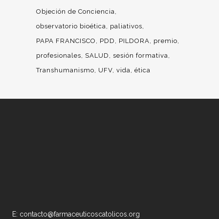
Objeción de Conciencia
observatorio bioética
paliativos
PAPA FRANCISCO
PDD
PILDORA
premio
profesionales
SALUD
sesión formativa
Transhumanismo
UFV
vida
ética
E: contacto@farmaceuticoscatolicos.org