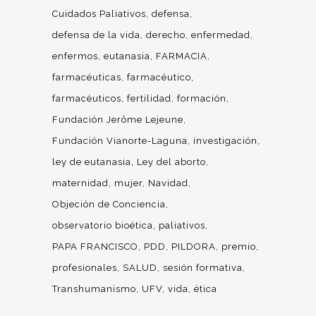
Cuidados Paliativos
defensa
defensa de la vida
derecho
enfermedad
enfermos
eutanasia
FARMACIA
farmacéuticas
farmacéutico
farmacéuticos
fertilidad
formación
Fundación Jerôme Lejeune
Fundación Vianorte-Laguna
investigación
ley de eutanasia
Ley del aborto
maternidad
mujer
Navidad
Objeción de Conciencia
observatorio bioética
paliativos
PAPA FRANCISCO
PDD
PILDORA
premio
profesionales
SALUD
sesión formativa
Transhumanismo
UFV
vida
ética