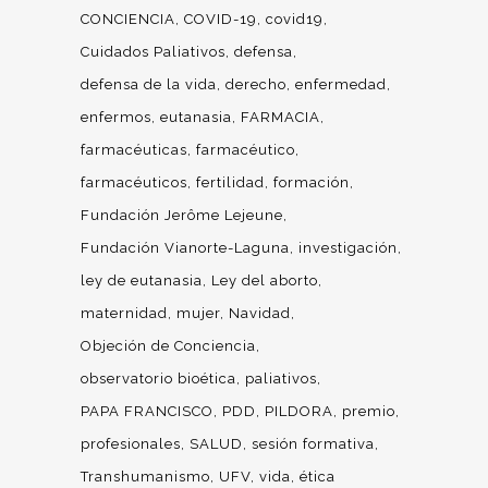
CONCIENCIA
COVID-19
covid19
Cuidados Paliativos
defensa
defensa de la vida
derecho
enfermedad
enfermos
eutanasia
FARMACIA
farmacéuticas
farmacéutico
farmacéuticos
fertilidad
formación
Fundación Jerôme Lejeune
Fundación Vianorte-Laguna
investigación
ley de eutanasia
Ley del aborto
maternidad
mujer
Navidad
Objeción de Conciencia
observatorio bioética
paliativos
PAPA FRANCISCO
PDD
PILDORA
premio
profesionales
SALUD
sesión formativa
Transhumanismo
UFV
vida
ética