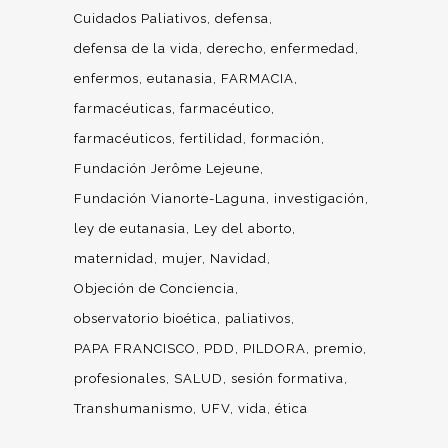
Cuidados Paliativos
defensa
defensa de la vida
derecho
enfermedad
enfermos
eutanasia
FARMACIA
farmacéuticas
farmacéutico
farmacéuticos
fertilidad
formación
Fundación Jerôme Lejeune
Fundación Vianorte-Laguna
investigación
ley de eutanasia
Ley del aborto
maternidad
mujer
Navidad
Objeción de Conciencia
observatorio bioética
paliativos
PAPA FRANCISCO
PDD
PILDORA
premio
profesionales
SALUD
sesión formativa
Transhumanismo
UFV
vida
ética