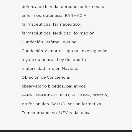
defensa de la vida
derecho
enfermedad
enfermos
eutanasia
FARMACIA
farmacéuticas
farmacéutico
farmacéuticos
fertilidad
formación
Fundación Jerôme Lejeune
Fundación Vianorte-Laguna
investigación
ley de eutanasia
Ley del aborto
maternidad
mujer
Navidad
Objeción de Conciencia
observatorio bioética
paliativos
PAPA FRANCISCO
PDD
PILDORA
premio
profesionales
SALUD
sesión formativa
Transhumanismo
UFV
vida
ética