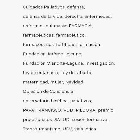
Cuidados Paliativos
defensa
defensa de la vida
derecho
enfermedad
enfermos
eutanasia
FARMACIA
farmacéuticas
farmacéutico
farmacéuticos
fertilidad
formación
Fundación Jerôme Lejeune
Fundación Vianorte-Laguna
investigación
ley de eutanasia
Ley del aborto
maternidad
mujer
Navidad
Objeción de Conciencia
observatorio bioética
paliativos
PAPA FRANCISCO
PDD
PILDORA
premio
profesionales
SALUD
sesión formativa
Transhumanismo
UFV
vida
ética