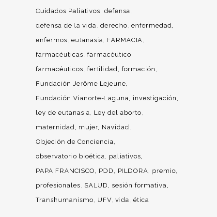
Cuidados Paliativos
defensa
defensa de la vida
derecho
enfermedad
enfermos
eutanasia
FARMACIA
farmacéuticas
farmacéutico
farmacéuticos
fertilidad
formación
Fundación Jerôme Lejeune
Fundación Vianorte-Laguna
investigación
ley de eutanasia
Ley del aborto
maternidad
mujer
Navidad
Objeción de Conciencia
observatorio bioética
paliativos
PAPA FRANCISCO
PDD
PILDORA
premio
profesionales
SALUD
sesión formativa
Transhumanismo
UFV
vida
ética