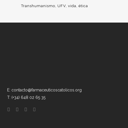
Transhumanismo
UFV
vida
ética
E: contacto@farmaceuticoscatolicos.org
T: (+34) 648 02 65 35