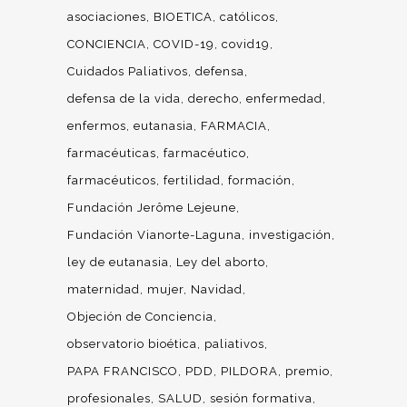
asociaciones
BIOETICA
católicos
CONCIENCIA
COVID-19
covid19
Cuidados Paliativos
defensa
defensa de la vida
derecho
enfermedad
enfermos
eutanasia
FARMACIA
farmacéuticas
farmacéutico
farmacéuticos
fertilidad
formación
Fundación Jerôme Lejeune
Fundación Vianorte-Laguna
investigación
ley de eutanasia
Ley del aborto
maternidad
mujer
Navidad
Objeción de Conciencia
observatorio bioética
paliativos
PAPA FRANCISCO
PDD
PILDORA
premio
profesionales
SALUD
sesión formativa