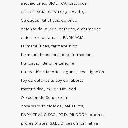
asociaciones
BIOETICA
católicos
CONCIENCIA
COVID-19
covid19
Cuidados Paliativos
defensa
defensa de la vida
derecho
enfermedad
enfermos
eutanasia
FARMACIA
farmacéuticas
farmacéutico
farmacéuticos
fertilidad
formación
Fundación Jerôme Lejeune
Fundación Vianorte-Laguna
investigación
ley de eutanasia
Ley del aborto
maternidad
mujer
Navidad
Objeción de Conciencia
observatorio bioética
paliativos
PAPA FRANCISCO
PDD
PILDORA
premio
profesionales
SALUD
sesión formativa