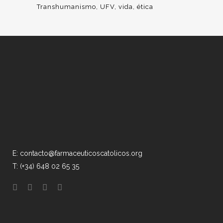
Transhumanismo
UFV
vida
ética
E: contacto@farmaceuticoscatolicos.org
T: (+34) 648 02 65 35