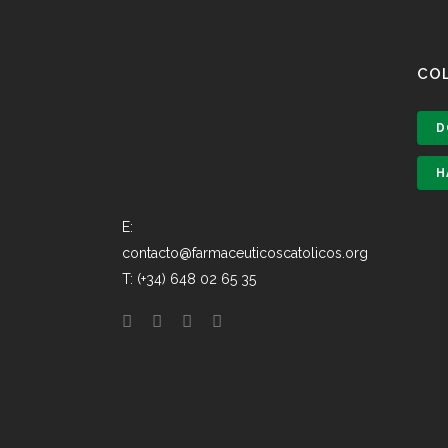
CO
D
H
E:
contacto@farmaceuticoscatolicos.org
T: (+34) 648 02 65 35