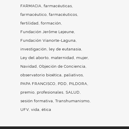
FARMACIA
farmacéuticas
farmacéutico
farmacéuticos
fertilidad
formación
Fundación Jerôme Lejeune
Fundación Vianorte-Laguna
investigación
ley de eutanasia
Ley del aborto
maternidad
mujer
Navidad
Objeción de Conciencia
observatorio bioética
paliativos
PAPA FRANCISCO
PDD
PILDORA
premio
profesionales
SALUD
sesión formativa
Transhumanismo
UFV
vida
ética