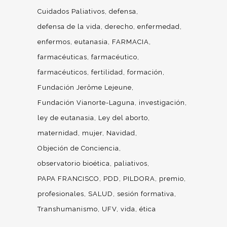
Cuidados Paliativos
defensa
defensa de la vida
derecho
enfermedad
enfermos
eutanasia
FARMACIA
farmacéuticas
farmacéutico
farmacéuticos
fertilidad
formación
Fundación Jerôme Lejeune
Fundación Vianorte-Laguna
investigación
ley de eutanasia
Ley del aborto
maternidad
mujer
Navidad
Objeción de Conciencia
observatorio bioética
paliativos
PAPA FRANCISCO
PDD
PILDORA
premio
profesionales
SALUD
sesión formativa
Transhumanismo
UFV
vida
ética