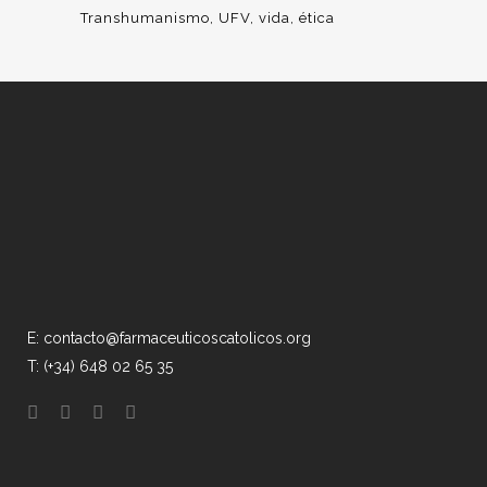
Transhumanismo
UFV
vida
ética
E: contacto@farmaceuticoscatolicos.org
T: (+34) 648 02 65 35