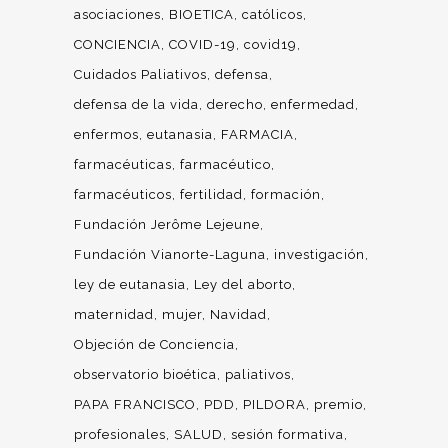
asociaciones
BIOETICA
católicos
CONCIENCIA
COVID-19
covid19
Cuidados Paliativos
defensa
defensa de la vida
derecho
enfermedad
enfermos
eutanasia
FARMACIA
farmacéuticas
farmacéutico
farmacéuticos
fertilidad
formación
Fundación Jerôme Lejeune
Fundación Vianorte-Laguna
investigación
ley de eutanasia
Ley del aborto
maternidad
mujer
Navidad
Objeción de Conciencia
observatorio bioética
paliativos
PAPA FRANCISCO
PDD
PILDORA
premio
profesionales
SALUD
sesión formativa