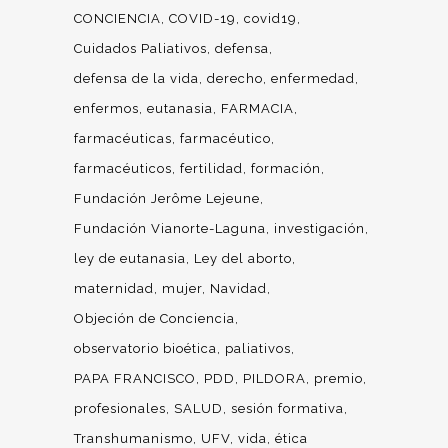
CONCIENCIA
COVID-19
covid19
Cuidados Paliativos
defensa
defensa de la vida
derecho
enfermedad
enfermos
eutanasia
FARMACIA
farmacéuticas
farmacéutico
farmacéuticos
fertilidad
formación
Fundación Jerôme Lejeune
Fundación Vianorte-Laguna
investigación
ley de eutanasia
Ley del aborto
maternidad
mujer
Navidad
Objeción de Conciencia
observatorio bioética
paliativos
PAPA FRANCISCO
PDD
PILDORA
premio
profesionales
SALUD
sesión formativa
Transhumanismo
UFV
vida
ética