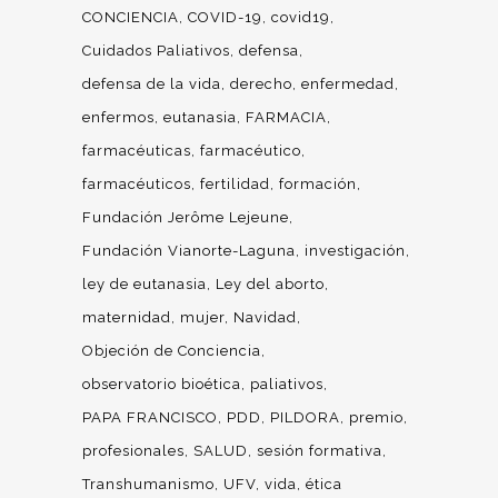
CONCIENCIA
COVID-19
covid19
Cuidados Paliativos
defensa
defensa de la vida
derecho
enfermedad
enfermos
eutanasia
FARMACIA
farmacéuticas
farmacéutico
farmacéuticos
fertilidad
formación
Fundación Jerôme Lejeune
Fundación Vianorte-Laguna
investigación
ley de eutanasia
Ley del aborto
maternidad
mujer
Navidad
Objeción de Conciencia
observatorio bioética
paliativos
PAPA FRANCISCO
PDD
PILDORA
premio
profesionales
SALUD
sesión formativa
Transhumanismo
UFV
vida
ética