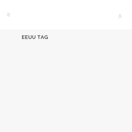
EEUU TAG
26
Sep