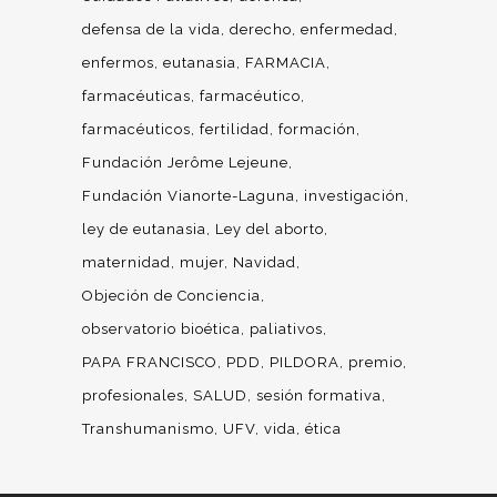
defensa de la vida
derecho
enfermedad
enfermos
eutanasia
FARMACIA
farmacéuticas
farmacéutico
farmacéuticos
fertilidad
formación
Fundación Jerôme Lejeune
Fundación Vianorte-Laguna
investigación
ley de eutanasia
Ley del aborto
maternidad
mujer
Navidad
Objeción de Conciencia
observatorio bioética
paliativos
PAPA FRANCISCO
PDD
PILDORA
premio
profesionales
SALUD
sesión formativa
Transhumanismo
UFV
vida
ética