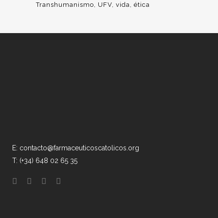
Transhumanismo
UFV
vida
ética
E: contacto@farmaceuticoscatolicos.org
T: (+34) 648 02 65 35