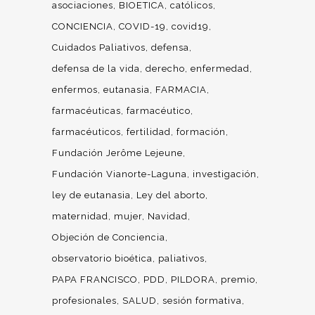
asociaciones
BIOETICA
católicos
CONCIENCIA
COVID-19
covid19
Cuidados Paliativos
defensa
defensa de la vida
derecho
enfermedad
enfermos
eutanasia
FARMACIA
farmacéuticas
farmacéutico
farmacéuticos
fertilidad
formación
Fundación Jerôme Lejeune
Fundación Vianorte-Laguna
investigación
ley de eutanasia
Ley del aborto
maternidad
mujer
Navidad
Objeción de Conciencia
observatorio bioética
paliativos
PAPA FRANCISCO
PDD
PILDORA
premio
profesionales
SALUD
sesión formativa