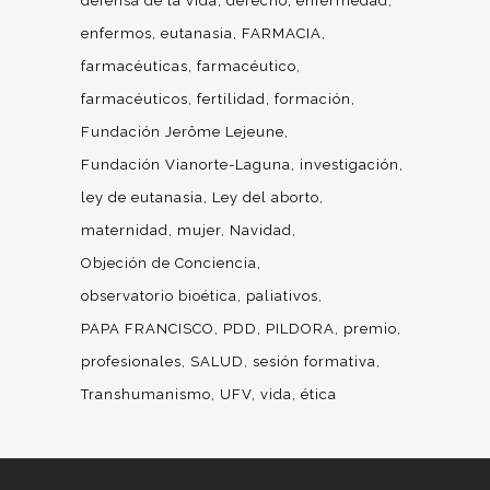
defensa de la vida
derecho
enfermedad
enfermos
eutanasia
FARMACIA
farmacéuticas
farmacéutico
farmacéuticos
fertilidad
formación
Fundación Jerôme Lejeune
Fundación Vianorte-Laguna
investigación
ley de eutanasia
Ley del aborto
maternidad
mujer
Navidad
Objeción de Conciencia
observatorio bioética
paliativos
PAPA FRANCISCO
PDD
PILDORA
premio
profesionales
SALUD
sesión formativa
Transhumanismo
UFV
vida
ética