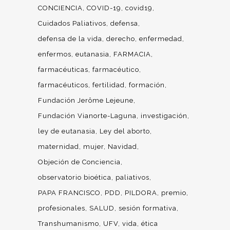
CONCIENCIA
COVID-19
covid19
Cuidados Paliativos
defensa
defensa de la vida
derecho
enfermedad
enfermos
eutanasia
FARMACIA
farmacéuticas
farmacéutico
farmacéuticos
fertilidad
formación
Fundación Jerôme Lejeune
Fundación Vianorte-Laguna
investigación
ley de eutanasia
Ley del aborto
maternidad
mujer
Navidad
Objeción de Conciencia
observatorio bioética
paliativos
PAPA FRANCISCO
PDD
PILDORA
premio
profesionales
SALUD
sesión formativa
Transhumanismo
UFV
vida
ética