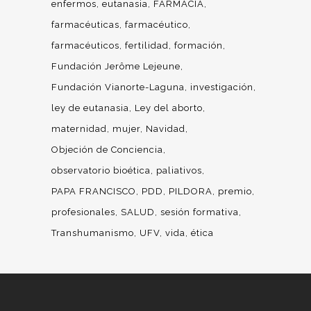
enfermos
eutanasia
FARMACIA
farmacéuticas
farmacéutico
farmacéuticos
fertilidad
formación
Fundación Jerôme Lejeune
Fundación Vianorte-Laguna
investigación
ley de eutanasia
Ley del aborto
maternidad
mujer
Navidad
Objeción de Conciencia
observatorio bioética
paliativos
PAPA FRANCISCO
PDD
PILDORA
premio
profesionales
SALUD
sesión formativa
Transhumanismo
UFV
vida
ética