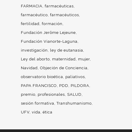
FARMACIA
farmacéuticas
farmacéutico
farmacéuticos
fertilidad
formación
Fundación Jerôme Lejeune
Fundación Vianorte-Laguna
investigación
ley de eutanasia
Ley del aborto
maternidad
mujer
Navidad
Objeción de Conciencia
observatorio bioética
paliativos
PAPA FRANCISCO
PDD
PILDORA
premio
profesionales
SALUD
sesión formativa
Transhumanismo
UFV
vida
ética