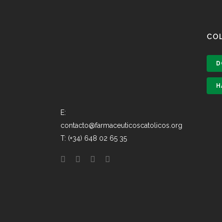
CO
D
H
E:
contacto@farmaceuticoscatolicos.org
T: (+34) 648 02 65 35