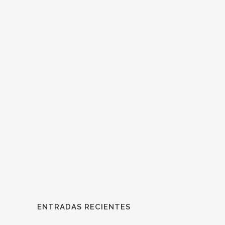
PROGRAMA CELEBRACIÓN XXX
ANIVERSARIO ASOCIACIÓN
ESPAÑOLA DE FARMACÉUTICOS
CATÓLICOS
SRC antes del 13/10/2022:
contacto@farmacéuticoscatólicos.org ...
ENTRADAS RECIENTES