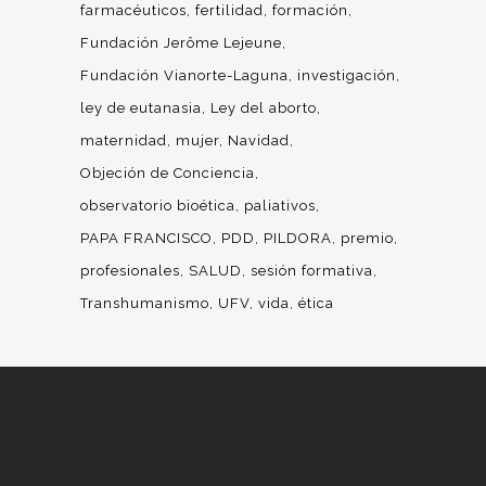
farmacéuticos
fertilidad
formación
Fundación Jerôme Lejeune
Fundación Vianorte-Laguna
investigación
ley de eutanasia
Ley del aborto
maternidad
mujer
Navidad
Objeción de Conciencia
observatorio bioética
paliativos
PAPA FRANCISCO
PDD
PILDORA
premio
profesionales
SALUD
sesión formativa
Transhumanismo
UFV
vida
ética