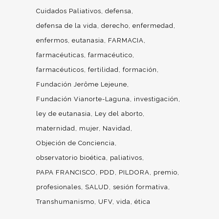
Cuidados Paliativos
defensa
defensa de la vida
derecho
enfermedad
enfermos
eutanasia
FARMACIA
farmacéuticas
farmacéutico
farmacéuticos
fertilidad
formación
Fundación Jerôme Lejeune
Fundación Vianorte-Laguna
investigación
ley de eutanasia
Ley del aborto
maternidad
mujer
Navidad
Objeción de Conciencia
observatorio bioética
paliativos
PAPA FRANCISCO
PDD
PILDORA
premio
profesionales
SALUD
sesión formativa
Transhumanismo
UFV
vida
ética