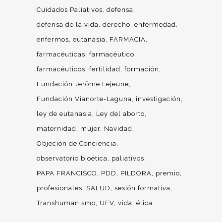
Cuidados Paliativos
defensa
defensa de la vida
derecho
enfermedad
enfermos
eutanasia
FARMACIA
farmacéuticas
farmacéutico
farmacéuticos
fertilidad
formación
Fundación Jerôme Lejeune
Fundación Vianorte-Laguna
investigación
ley de eutanasia
Ley del aborto
maternidad
mujer
Navidad
Objeción de Conciencia
observatorio bioética
paliativos
PAPA FRANCISCO
PDD
PILDORA
premio
profesionales
SALUD
sesión formativa
Transhumanismo
UFV
vida
ética