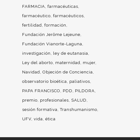
FARMACIA
farmacéuticas
farmacéutico
farmacéuticos
fertilidad
formación
Fundación Jerôme Lejeune
Fundación Vianorte-Laguna
investigación
ley de eutanasia
Ley del aborto
maternidad
mujer
Navidad
Objeción de Conciencia
observatorio bioética
paliativos
PAPA FRANCISCO
PDD
PILDORA
premio
profesionales
SALUD
sesión formativa
Transhumanismo
UFV
vida
ética