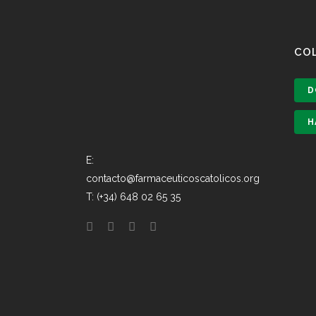
CO
D
H
E:
contacto@farmaceuticoscatolicos.org
T: (+34) 648 02 65 35