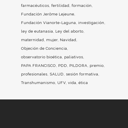
farmacéuticos
fertilidad
formación
Fundación Jerôme Lejeune
Fundación Vianorte-Laguna
investigación
ley de eutanasia
Ley del aborto
maternidad
mujer
Navidad
Objeción de Conciencia
observatorio bioética
paliativos
PAPA FRANCISCO
PDD
PILDORA
premio
profesionales
SALUD
sesión formativa
Transhumanismo
UFV
vida
ética