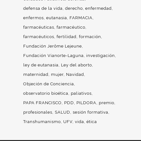
defensa de la vida
derecho
enfermedad
enfermos
eutanasia
FARMACIA
farmacéuticas
farmacéutico
farmacéuticos
fertilidad
formación
Fundación Jerôme Lejeune
Fundación Vianorte-Laguna
investigación
ley de eutanasia
Ley del aborto
maternidad
mujer
Navidad
Objeción de Conciencia
observatorio bioética
paliativos
PAPA FRANCISCO
PDD
PILDORA
premio
profesionales
SALUD
sesión formativa
Transhumanismo
UFV
vida
ética