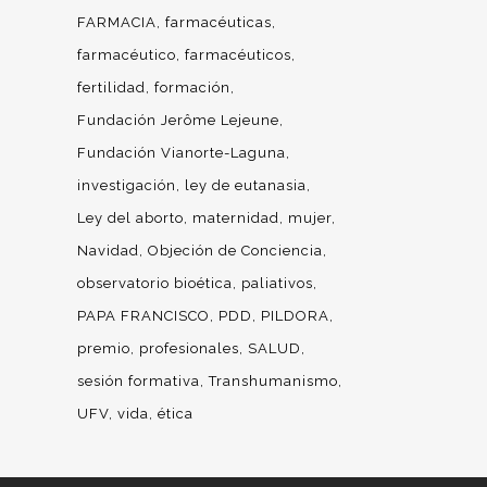
FARMACIA
farmacéuticas
farmacéutico
farmacéuticos
fertilidad
formación
Fundación Jerôme Lejeune
Fundación Vianorte-Laguna
investigación
ley de eutanasia
Ley del aborto
maternidad
mujer
Navidad
Objeción de Conciencia
observatorio bioética
paliativos
PAPA FRANCISCO
PDD
PILDORA
premio
profesionales
SALUD
sesión formativa
Transhumanismo
UFV
vida
ética