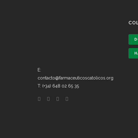
CO
D
H
E:
contacto@farmaceuticoscatolicos.org
T: (+34) 648 02 65 35