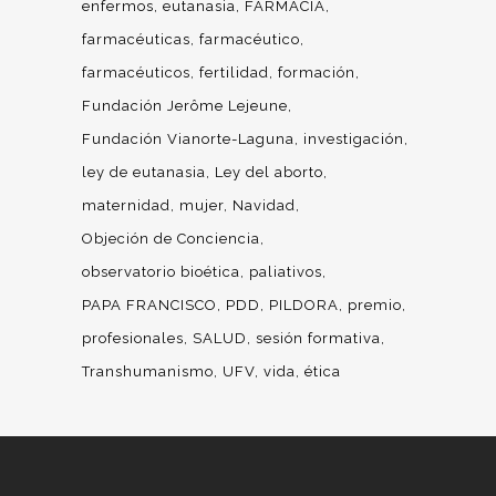
enfermos
eutanasia
FARMACIA
farmacéuticas
farmacéutico
farmacéuticos
fertilidad
formación
Fundación Jerôme Lejeune
Fundación Vianorte-Laguna
investigación
ley de eutanasia
Ley del aborto
maternidad
mujer
Navidad
Objeción de Conciencia
observatorio bioética
paliativos
PAPA FRANCISCO
PDD
PILDORA
premio
profesionales
SALUD
sesión formativa
Transhumanismo
UFV
vida
ética