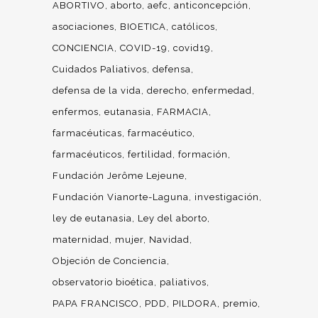
ABORTIVO
aborto
aefc
anticoncepción
asociaciones
BIOETICA
católicos
CONCIENCIA
COVID-19
covid19
Cuidados Paliativos
defensa
defensa de la vida
derecho
enfermedad
enfermos
eutanasia
FARMACIA
farmacéuticas
farmacéutico
farmacéuticos
fertilidad
formación
Fundación Jerôme Lejeune
Fundación Vianorte-Laguna
investigación
ley de eutanasia
Ley del aborto
maternidad
mujer
Navidad
Objeción de Conciencia
observatorio bioética
paliativos
PAPA FRANCISCO
PDD
PILDORA
premio