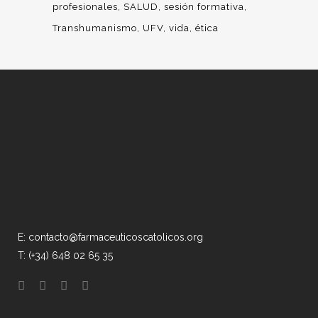
profesionales
SALUD
sesión formativa
Transhumanismo
UFV
vida
ética
E: contacto@farmaceuticoscatolicos.org
T: (+34) 648 02 65 35