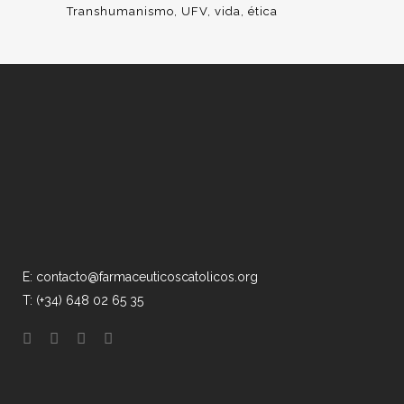
Transhumanismo
UFV
vida
ética
E: contacto@farmaceuticoscatolicos.org
T: (+34) 648 02 65 35