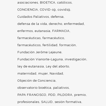
asociaciones
BIOETICA
católicos
CONCIENCIA
COVID-19
covid19
Cuidados Paliativos
defensa
defensa de la vida
derecho
enfermedad
enfermos
eutanasia
FARMACIA
farmacéuticas
farmacéutico
farmacéuticos
fertilidad
formación
Fundación Jerôme Lejeune
Fundación Vianorte-Laguna
investigación
ley de eutanasia
Ley del aborto
maternidad
mujer
Navidad
Objeción de Conciencia
observatorio bioética
paliativos
PAPA FRANCISCO
PDD
PILDORA
premio
profesionales
SALUD
sesión formativa