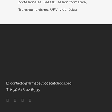
profesionales
SALUD
sesión formativa
Transhumanismo
UFV
vida
ética
E: contacto@farmaceuticoscatolicos.org
T: (+34) 648 02 65 35