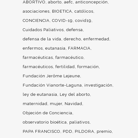
ABORTIVO
aborto
aefc
anticoncepción
asociaciones
BIOETICA
católicos
CONCIENCIA
COVID-19
covid19
Cuidados Paliativos
defensa
defensa de la vida
derecho
enfermedad
enfermos
eutanasia
FARMACIA
farmacéuticas
farmacéutico
farmacéuticos
fertilidad
formación
Fundación Jerôme Lejeune
Fundación Vianorte-Laguna
investigación
ley de eutanasia
Ley del aborto
maternidad
mujer
Navidad
Objeción de Conciencia
observatorio bioética
paliativos
PAPA FRANCISCO
PDD
PILDORA
premio