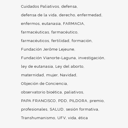
Cuidados Paliativos
defensa
defensa de la vida
derecho
enfermedad
enfermos
eutanasia
FARMACIA
farmacéuticas
farmacéutico
farmacéuticos
fertilidad
formación
Fundación Jerôme Lejeune
Fundación Vianorte-Laguna
investigación
ley de eutanasia
Ley del aborto
maternidad
mujer
Navidad
Objeción de Conciencia
observatorio bioética
paliativos
PAPA FRANCISCO
PDD
PILDORA
premio
profesionales
SALUD
sesión formativa
Transhumanismo
UFV
vida
ética