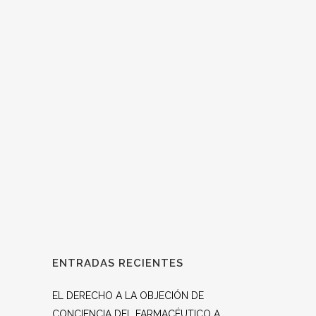
El próximo domingo 26 de noviembre a las
12:30h nuestro capellán D. Juan Carlos
García de Vicente, celebrará una Santa Misa
en la capilla del Convento de las hermanas
Carmelitas Santa Ana y San José, C/ General
Aranaz, 58. Madrid. La Eucaristía se hará en
sufragio...
ENTRADAS RECIENTES
EL DERECHO A LA OBJECIÓN DE
CONCIENCIA DEL FARMACÉUTICO A