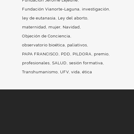
Fundación Jerôme Lejeune
Fundación Vianorte-Laguna
investigación
ley de eutanasia
Ley del aborto
maternidad
mujer
Navidad
Objeción de Conciencia
observatorio bioética
paliativos
PAPA FRANCISCO
PDD
PILDORA
premio
profesionales
SALUD
sesión formativa
Transhumanismo
UFV
vida
ética