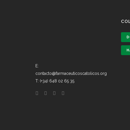
CO
D
H
E:
contacto@farmaceuticoscatolicos.org
T: (+34) 648 02 65 35