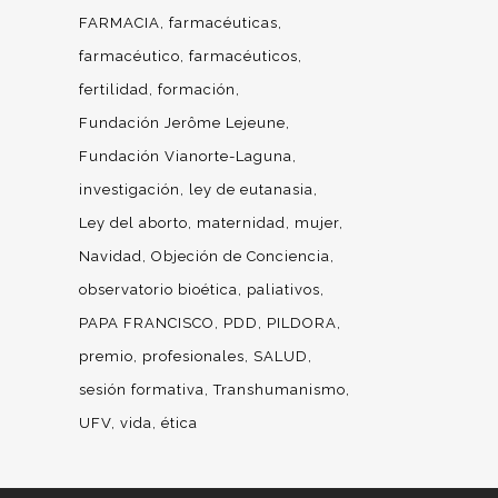
FARMACIA
farmacéuticas
farmacéutico
farmacéuticos
fertilidad
formación
Fundación Jerôme Lejeune
Fundación Vianorte-Laguna
investigación
ley de eutanasia
Ley del aborto
maternidad
mujer
Navidad
Objeción de Conciencia
observatorio bioética
paliativos
PAPA FRANCISCO
PDD
PILDORA
premio
profesionales
SALUD
sesión formativa
Transhumanismo
UFV
vida
ética