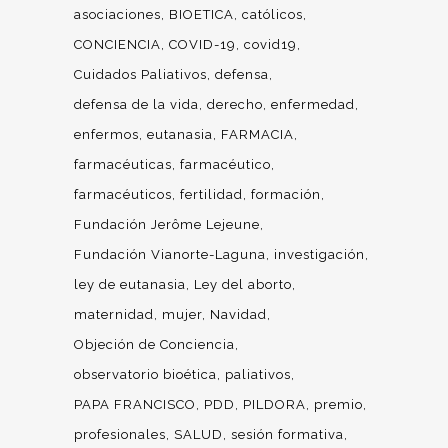
asociaciones
BIOETICA
católicos
CONCIENCIA
COVID-19
covid19
Cuidados Paliativos
defensa
defensa de la vida
derecho
enfermedad
enfermos
eutanasia
FARMACIA
farmacéuticas
farmacéutico
farmacéuticos
fertilidad
formación
Fundación Jerôme Lejeune
Fundación Vianorte-Laguna
investigación
ley de eutanasia
Ley del aborto
maternidad
mujer
Navidad
Objeción de Conciencia
observatorio bioética
paliativos
PAPA FRANCISCO
PDD
PILDORA
premio
profesionales
SALUD
sesión formativa