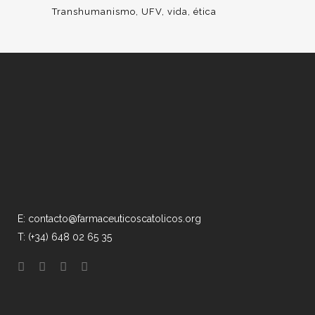
Transhumanismo
UFV
vida
ética
E: contacto@farmaceuticoscatolicos.org
T: (+34) 648 02 65 35